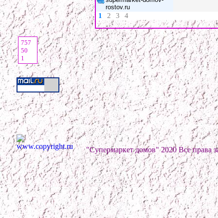
rostov.ru
1
2
3
4
757
50
1
"Супермаркет домов" 2020 Все права