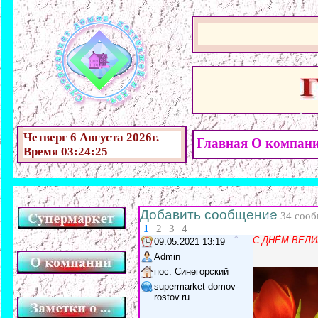
*
*
Четверг 6 Августа 2026г.
Главная
О компан
Время 03:24:26
*
Добавить сообщение
34 соо
1
2
3
4
С ДНЁМ ВЕЛИ
09.05.2021 13:19
Admin
*
пос. Синегорский
*
supermarket-domov-
rostov.ru