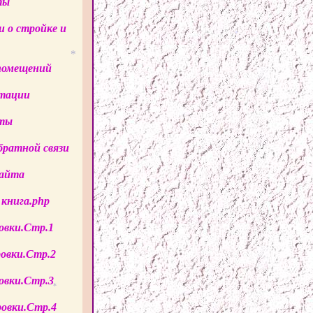
ты
и о стройке и
*
*
*
 помещений
*
ьтации
кты
братной связи
сайта
 книга.php
овки.Стр.1
ровки.Стр.2
овки.Стр.3
*
ровки.Стр.4