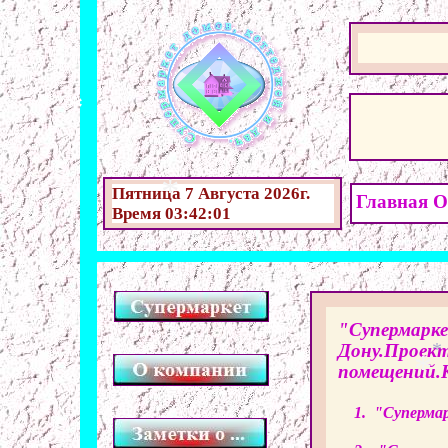
*
*
Пятница 7 Августа 2026г.
Главная
О
Время 03:42:01
*
"Cупермарке
Дону.Проект
*
помещений.
*
*
1. "Cуперма